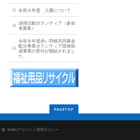
令和９年度 入園について
清掃活動ボランティア（参加
者募集）
令和８年度赤い羽根共同募金
配分事業ボランティア団体助
成事業の受付が開始されまし
た。
PAGETOP
twitterアカウント運用ポリシー