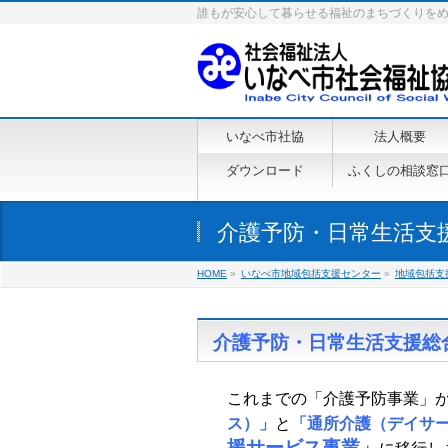
誰もが安心して暮らせる福祉のまちづくりを
いなべ市社協
法人概要
ダウンロード
ふくしの相談窓
介護予防・日常生活支
HOME
»
いなべ市地域包括支援センター
»
地域包括支
介護予防・日常生活支援総
これまでの「介護予防事業」
ス）」
と
「通所介護（デイサ
援サービス事業」