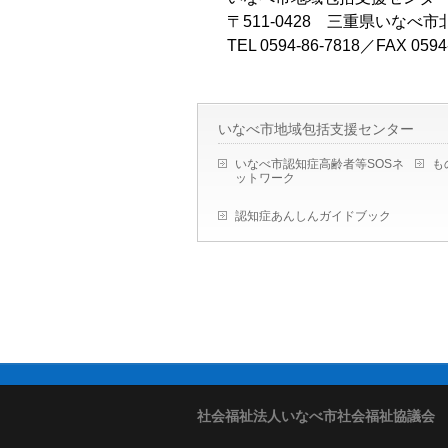
〒511‐0428 三重県いな
TEL 0594‐86‐7818／FAX 0594
いなべ市地域包括支援センター
いなべ市認知症高齢者等SOSネ
も
ットワーク
認知症あんしんガイドブック
社会福祉法人いなべ市社会福祉協議会