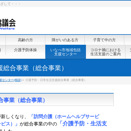
めざして・・・
高齢の方
障がいのある方
子育て中の方
口
介護予防体操
いなべ市地域包括
コロナ禍における
支援センター
生活支援のご案内
援総合事業（総合事業）
援センター(相談)
»
介護予防・日常生活支援総合事業（総合事業）
合事業（総合事業）
が新しくなり、
「訪問介護（ホームヘルプサービ
「介護予防・生活支
ービス）」
が総合事業の中の