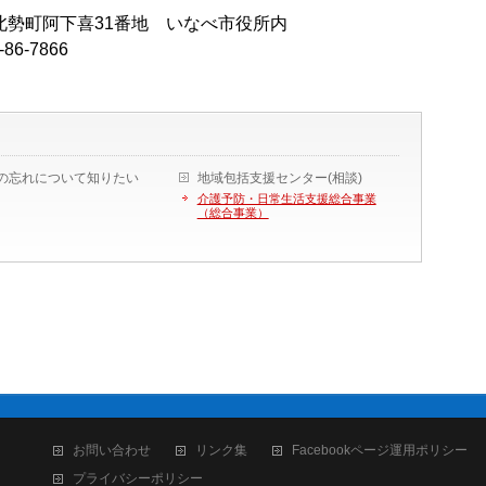
べ市北勢町阿下喜31番地 いなべ市役所内
‐86‐7866
の忘れについて知りたい
地域包括支援センター(相談)
介護予防・日常生活支援総合事業
（総合事業）
お問い合わせ
リンク集
Facebookページ運用ポリシー
プライバシーポリシー