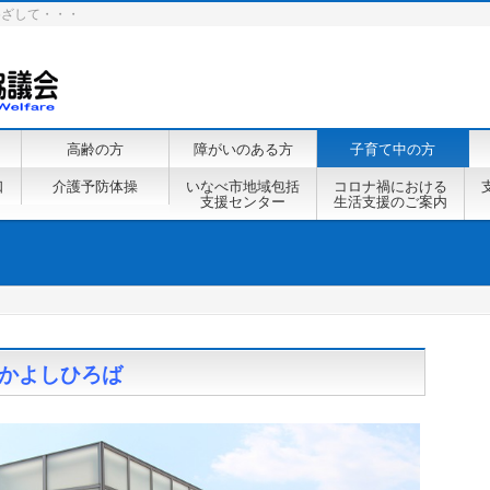
めざして・・・
高齢の方
障がいのある方
子育て中の方
口
介護予防体操
いなべ市地域包括
コロナ禍における
支援センター
生活支援のご案内
なかよしひろば