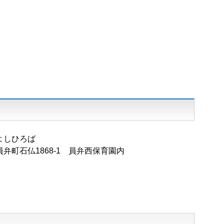
よしひろば
市員弁町石仏1868‐1 員弁西保育園内