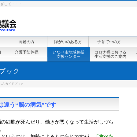
めざして・・・
高齢の方
障がいのある方
子育て中の方
口
介護予防体操
いなべ市地域包括
コロナ禍における
支援センター
生活支援のご案内
ブック
しんガイドブック
は違う“脳の病気”です
脳の細胞が死んだり、働きが悪くなって生活がしづら
。
」というのは、加齢によるもの忘れですが、
「食べた