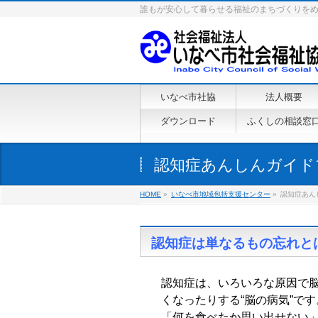
誰もが安心して暮らせる福祉のまちづくりを
いなべ市社協
法人概要
ダウンロード
ふくしの相談窓
認知症あんしんガイド
HOME
»
いなべ市地域包括支援センター
»
認知症あん
認知症は単なるもの忘れと
認知症は、いろいろな原因で
くなったりする“脳の病気”です
「何を食べたか思い出せない