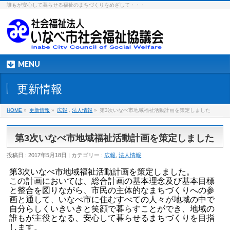
誰もが安心して暮らせる福祉のまちづくりをめざして・・・
MENU
更新情報
HOME
»
更新情報
»
広報
,
法人情報
»
第3次いなべ市地域福祉活動計画を策定しました
第3次いなべ市地域福祉活動計画を策定しました
投稿日 : 2017年5月18日 | カテゴリー :
広報
,
法人情報
第3次いなべ市地域福祉活動計画を策定しました。
この計画においては、総合計画の基本理念及び基本目標
と整合を図りながら、市民の主体的なまちづくりへの参
画と通して、いなべ市に住むすべての人々が地域の中で
自分らしくいきいきと笑顔で暮らすことができ、地域の
誰もが主役となる、安心して暮らせるまちづくりを目指
します。